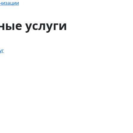
анизации
ные услуги
уг