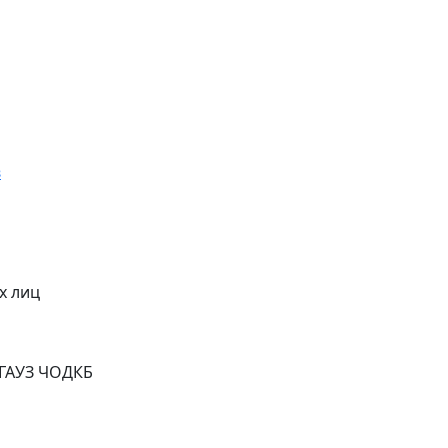
в
х лиц
 ГАУЗ ЧОДКБ