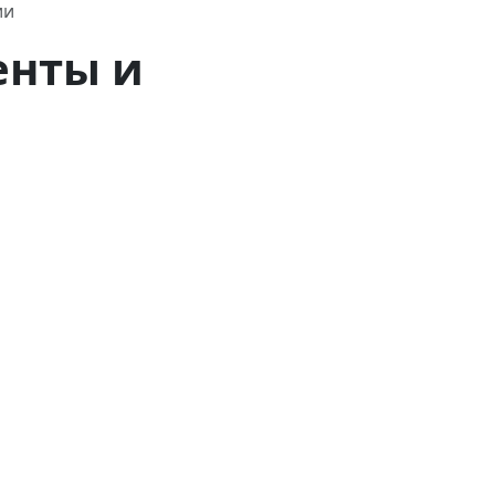
ии
енты и