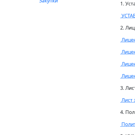
Закупки
1. Ус
УСТАВ
2. Ли
Лице
Лицен
Лицен
Лицен
3. Ли
Лист 
4. По
Полит